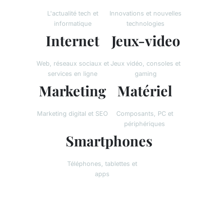
L'actualité tech et
Innovations et nouvelles
informatique
technologies
Internet
Jeux-video
Web, réseaux sociaux et
Jeux vidéo, consoles et
services en ligne
gaming
Marketing
Matériel
Marketing digital et SEO
Composants, PC et
périphériques
Smartphones
Téléphones, tablettes et
apps