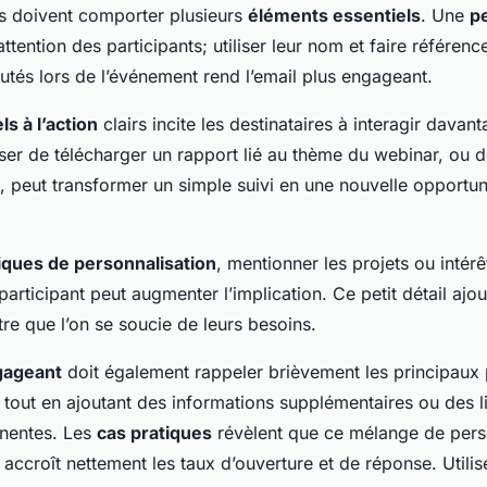
ils doivent comporter plusieurs
éléments essentiels
. Une
p
attention des participants; utiliser leur nom et faire référenc
utés lors de l’événement rend l’email plus engageant.
ls à l’action
clairs incite les destinataires à interagir davan
er de télécharger un rapport lié au thème du webinar, ou de
, peut transformer un simple suivi en une nouvelle opportun
iques de personnalisation
, mentionner les projets ou intér
articipant peut augmenter l’implication. Ce petit détail ajo
re que l’on se soucie de leurs besoins.
gageant
doit également rappeler brièvement les principaux 
 tout en ajoutant des informations supplémentaires ou des l
inentes. Les
cas pratiques
révèlent que ce mélange de perso
s accroît nettement les taux d’ouverture et de réponse. Utilis