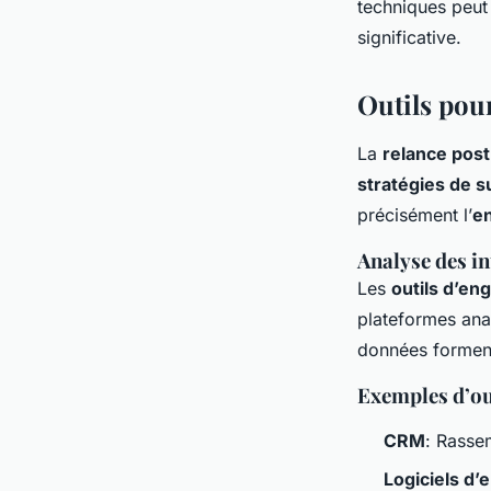
techniques peut
significative.
Outils pou
La
relance pos
stratégies de s
précisément l’
e
Analyse des in
Les
outils d’e
plateformes anal
données forment
Exemples d’ou
CRM
: Rasse
Logiciels d’