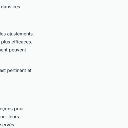
s dans ces
des ajustements.
 plus efficaces.
ment peuvent
est pertinent et
 leçons pour
nner leurs
bservés.