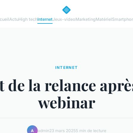
cueil
Actu
High tech
Internet
Jeux-video
Marketing
Matériel
Smartpho
INTERNET
t de la relance apr
webinar
admin
23 mars 2025
5 min de lecture
A