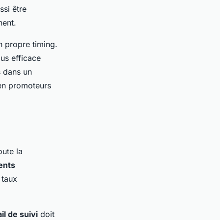
ssi être
nent.
n propre timing.
us efficace
s dans un
 en promoteurs
oute la
nts
 taux
il de suivi
doit