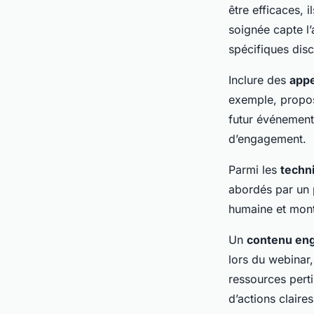
être efficaces, 
soignée capte l’
spécifiques disc
Inclure des
appe
exemple, propos
futur événement
d’engagement.
Parmi les
techn
abordés par un p
humaine et mont
Un
contenu en
lors du webinar,
ressources pert
d’actions claire